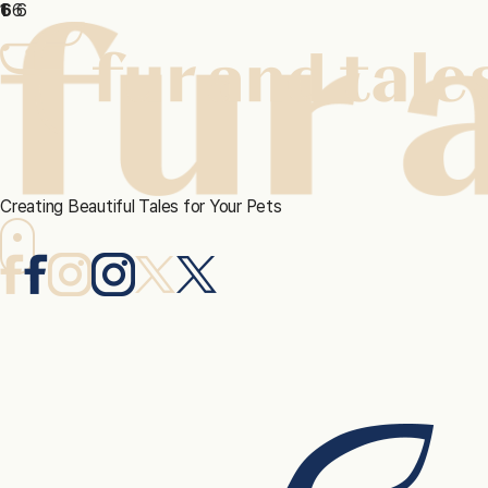
본문 바로가기
6
1
6
6
Creating Beautiful Tales for Your Pets