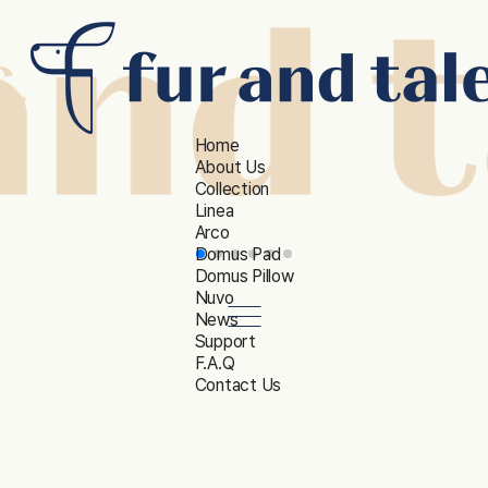
Home
About Us
Collection
Linea
Arco
Domus Pad
Domus Pillow
Nuvo
News
Support
F.A.Q
Contact Us