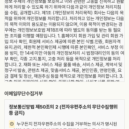
정보 주체의 개인정보를 보호하고 이와 관련한 고충을 신속하고 원활
스 이용 신청) ① 회원으로 등록하여 사이트를 이용하려는 이용자는
하게 처리할 수 있도록 하기 위하여 다음과 같이 개인정보 처리지침
사이트에서 요청하는 제반정보(이용자ID,비밀번호, 닉네임 등)를 제
을 수립, 공개합니다. 제1조 (개인정보의 처리목적) 회사는 다음의 목
공해야 합니다. ② 타인의 정보를 도용하거나 허위의 정보를 등록하
적을 위하여 개인정보를 처리합니다. 처리하고 있는 개인정보는 다음
는 등 본인의 진정한 정보를 등록하지 않은 회원은 사이트 이용과 관
의 목적 이외의 용도로는 이용되지 않으며, 이용 목적이 변경되는 경
련하여 아무런 권리를 주장할 수 없으며, 관계 법령에 따라 처벌받을
우에는 개인정보보호법 제18조에 따라 별도의 동의를 받는 등 필요
수 있습니다. 제6조 (개인정보처리방침) 사이트 및 운영자는 회원가
한 조치를 이행할 예정입니다. 1. 홈페이지 회원 가입 및 관리 회원 가
입 시 제공한 개인정보 중 비밀번호를 가지고 있지 않으며 이와 관련
입 의사 확인, 회원제 서비스 제공에 따른 본인 식별․인증, 회원자격
된 부분은 사이트의 개인정보처리방침을 따릅니다. 운영자는 관계 법
유지․관리, 제한적 본인확인제 시행에 따른 본인확인, 서비스 부정 이
령이 정하는 바에 따라 회원등록정보를 포함한 회원의 개인정보를 보
용 방지, 만 14세 미만 아동의 개인정보처리 시 법정대리인의 동의 여
호하기 위하여 노력합니다. 회원의 개인정보보호에 관하여 관계법령
부 확인, 각종 고지․통지, 고충 처리 등을 목적으로 개인정보를 처리
및 사이트가 정하는 개인정보처리방침에 정한 바에 따릅니다. 단, 회
합니다. 2. 재화 또는 서비스 제공 물품 배송, 서비스 제공, 계약서 및
원의 귀책 사유로 인해 노출된 정보에 대해 운영자는 일체의 책임을
청구서 발송, 콘텐츠 제공, 맞춤서비스 제공, 본인인증, 연령인증, 요
지지 않습니다. 운영자는 회원이 미풍양속에 저해되거나 국가안보에
금 결제 및 정산, 채권추심 등을 목적으로 개인정보를 처리합니다. 3.
위배되는 게시물 등 위법한 게시물을 등록 · 배포할 경우 관련 기관의
고충 처리 민원인의 신원 확인, 민원사항 확인, 사실조사를 위한 연
요청이 있을 시 회원의 자료를 열람 및 해당 자료를 관련 기관에 제출
락․통지, 처리 결과 통보 등의 목적으로 개인정보를 처리합니다. 제2
할 수 있습니다. 제7조 (운영자의 의무) ① 운영자는 이용회원으로부
이메일무단수집거부
조 (개인정보의 처리 및 보유기간) ① 회사는 법령에 따른 개인정보
터 제기되는 의견이나 불만이 정당하다고 인정할 경우에는 가급적 빨
보유, 이용 기간 또는 정보주체로부터 개인정보를 수집 시에 동의 받
리 처리하여야 합니다. 다만, 개인적인 사정으로 신속한 처리가 곤란
은 개인정보 보유, 이용 기간 내에서 개인정보를 처리, 보유합니다.
정보통신망법 제50조의 2 (전자우편주소의 무단수집행위
한 경우에는 사후에 공지 또는 이용회원에게 쪽지, 전자우편 등을 보
② 각각의 개인정보 처리 및 보유 기간은 다음과 같습니다. 1. 홈페이
등 금지)
내는 등 최선을 다합니다. ② 운영자는 계속적이고 안정적인 사이트
지 회원 가입 및 관리 : 사업자/단체 홈페이지 탈퇴 시까지 다만, 다음
제공을 위하여 설비에 장애가 생기거나 유실된 때에는 이를 지체 없
의 사유에 해당하는 경우에는 해당 사유 종료 시까지 1) 관계 법령 위
①
누구든지 전자우편주소의 수집을 거부하는 의사가 명시된
이 수리 또는 복구할 수 있도록 사이트에 요구할 수 있습니다. 다만,
반에 따른 수사, 조사 등이 진행 중인 경우에는 해당 수사, 조사 종료