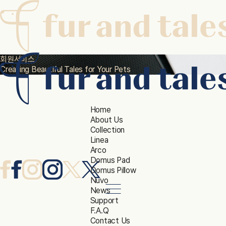
본문 바로가기
회원서비스
Creating Beautiful Tales for Your Pets
Home
About Us
Collection
Linea
Arco
Domus Pad
Domus Pillow
Nuvo
News
Support
F.A.Q
Contact Us